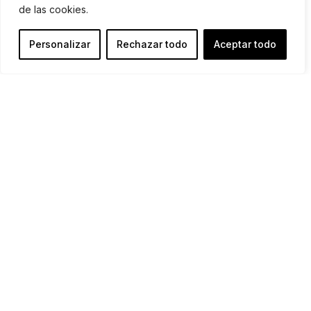
de las cookies.
Personalizar
Rechazar todo
Aceptar todo
Muzafir, -es (n. m. y f.)
Del árabe Musāfir (viajero)
Persona que viaja y recorre nuevos caminos.
De aquel que explora lugares y vive aventuras
Muzafires
es una marca que une deporte,
cultura y naturaleza a través de eventos propios
y proyectos de consultoría para organizaciones
públicas y privadas. Nacida e inspirada en el
Estrecho de Gibraltar —punto de encuentro de
culturas—, lleva en su ADN el espíritu